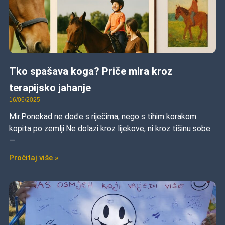
Tko spašava koga? Priče mira kroz
terapijsko jahanje
16/06/2025
Mir.Ponekad ne dođe s riječima, nego s tihim korakom
kopita po zemlji.Ne dolazi kroz lijekove, ni kroz tišinu sobe
—
Pročitaj više »