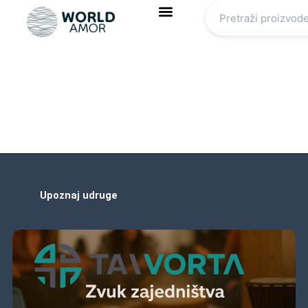
Skip
to
content
Upoznaj udruge