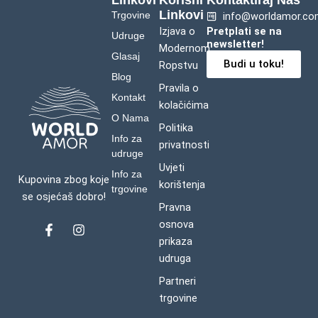
Linkovi
Korisni
Kontaktiraj Nas
Linkovi
Trgovine
info@worldamor.co
Izjava o
Pretplati se na
Udruge
newsletter!
Modernom
Glasaj
Budi u toku!
Ropstvu
Blog
Pravila o
Kontakt
kolačićima
O Nama
Politika
Info za
privatnosti
udruge
Uvjeti
Info za
Kupovina zbog koje
korištenja
trgovine
se osjećaš dobro!
Pravna
osnova
F
I
a
n
prikaza
c
s
udruga
e
t
b
a
Partneri
o
g
trgovine
o
r