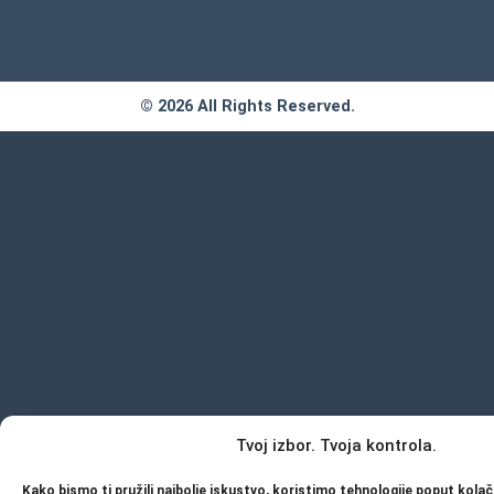
k
a
-
m
f
© 2026 All Rights Reserved.
Tvoj izbor. Tvoja kontrola.
Kako bismo ti pružili najbolje iskustvo, koristimo tehnologije poput kolač