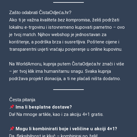
Zašto odabrati ČistaOdjeća.hr?
Ako ti je važna
kvaliteta bez kompromisa
, želiš podržati
lokalnu e-trgovinu i istovremeno kupovati pametno – ovo
je tvoj match. Njihov webshop je jednostavan za
korištenje, a podrška brza i susretljiva. Poštene cijene i
transparentni uvjeti vraćaju povjerenje u online kupovinu.
Na WorldAmoru, kupnja putem
ČistaOdjeća.hr
znači i više
– jer tvoj klik ima humanitarnu snagu. Svaka kupnja
podržava projekt donacija, a ti ne plaćaš ništa dodatno.
Česta pitanja
Ima li besplatne dostave?
Da! Na mnoge artikle, kao i za akciju 4+1 gratis.
Mogu li kombinirati boje i veličine u akciji 4+1?
Da, fleksibilnost je ključ – kombiniraj po želji!