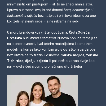
minimalističkim pristupom – ali to ne znači manje stila.
Upravo suprotno: ovaj brend donosi
čistu, nenametljivu i
funkcionalnu odjeću
bez natpisa i printova, idealnu za one
koji žele istaknuti sebe – a ne reklame na sebi.
U moru brendova koji vrište logotipima,
Čista
Odjeća
Hrvatska
nudi
mirnu alternativu
. Njihova ponuda temelji se
na jednostavnosti, kvalitetnim materijalima i pametnim
modelima koji se lako kombiniraju s ostatkom garderobe.
Bez obzira na to tražiš li osnovne
muške majice
,
ženske
T-shirtice
,
dječju odjeću
ili pak nešto za vas dvoje kao
par – ovdje ćeš sigurno pronaći ono što ti treba.