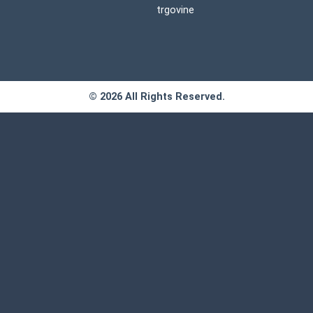
o
g
trgovine
o
r
k
a
-
m
f
© 2026 All Rights Reserved.