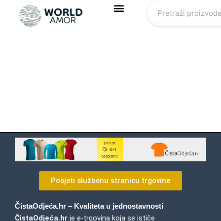
Skip
to
content
Posjeti službenu stranicu trgovine
ČistaOdjeća.hr – Kvaliteta u jednostavnosti
ČistaOdjeća.hr
je e-trgovina koja se ističe