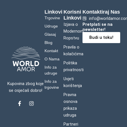
Linkovi
Korisni
Kontaktiraj Nas
Linkovi
Trgovine
info@worldamor.co
Izjava o
Pretplati se na
Udruge
newsletter!
Modernom
Glasaj
Budi u toku!
Ropstvu
Blog
Pravila o
Kontakt
kolačićima
O Nama
Politika
Info za
privatnosti
udruge
Uvjeti
Info za
Kupovina zbog koje
korištenja
trgovine
se osjećaš dobro!
Pravna
osnova
F
I
a
n
prikaza
c
s
udruga
e
t
b
a
Partneri