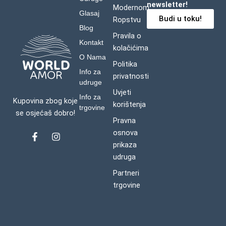
newsletter!
Modernom
Glasaj
Budi u toku!
Ropstvu
Blog
Pravila o
Kontakt
kolačićima
O Nama
Politika
Info za
privatnosti
udruge
Uvjeti
Info za
Kupovina zbog koje
korištenja
trgovine
se osjećaš dobro!
Pravna
osnova
F
I
a
n
prikaza
c
s
udruga
e
t
b
a
Partneri
o
g
trgovine
o
r
k
a
-
m
f