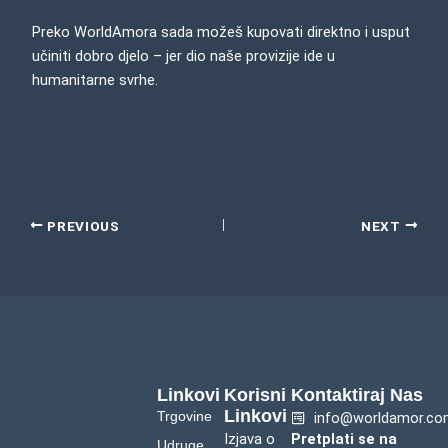
Preko WorldAmora sada možeš kupovati direktno i usput
učiniti dobro djelo – jer dio naše provizije ide u
humanitarne svrhe.
PREVIOUS
NEXT
Linkovi
Korisni
Kontaktiraj Nas
Linkovi
Trgovine
info@worldamor.co
Izjava o
Pretplati se na
Udruge