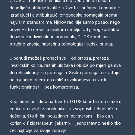
OTOS Ortopedska tehnika d.o.o. već više od sedam
desetljeća oblikuje kvalitetu života tisućama korisnika –
izrađujući i distribuirajući ortopedska pomagala prema
najvišim standardima. Njihov rad nije samo posao, nego
poziv – i to se vidi u svakom detalju. Od prvog kontakta
do izrade individualnog pomagala, OTOS kombinira
stručno znanje, naprednu tehnologiju i ljudski pristup.
U ponudi možeš pronaći sve – od ortoza, proteza,
invalidskih kolica, raznih uložaka i obuće po mjeri, pa sve
do rehabilitacijskih pomagala. Svako pomagalo izrađuje
se s jasnim ciljem: da olakša svakodnevicu i vrati
funkcionalnost – bez kompromisa.
Kao jedan od lidera na tržištu, OTOS konstantno ulaže u
edukaciju svojih zaposlenika i razvoj novih tehnoloških
rješenja, što ih čini pouzdanim partnerom – bilo da si
korisnik, fizioterapeut, ljekarnik ili jednostavno netko tko
želi najbolje za svoje zdravlje.