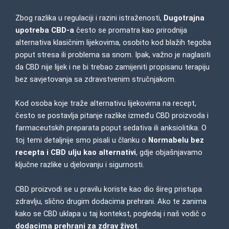
Zbog razlika u regulaciji i razini istraženosti,
Dugotrajna
upotreba CBD-a
često se promatra kao prirodnija
alternativa klasičnim lijekovima, osobito kod blažih tegoba
poput stresa ili
problema sa snom.
Ipak, važno je naglasiti
da CBD nije lijek i ne bi trebao zamijeniti propisanu terapiju
bez savjetovanja sa zdravstvenim stručnjakom.
Kod osoba koje traže alternativu lijekovima na recept,
često se postavlja pitanje razlike između CBD proizvoda i
farmaceutskih preparata poput sedativa ili anksiolitika. O
toj temi detaljnije smo pisali u članku o
Normabelu bez
recepta i CBD ulju kao alternativi
,
gdje objašnjavamo
ključne razlike u djelovanju i sigurnosti.
CBD proizvodi se u pravilu koriste kao dio šireg pristupa
zdravlju, slično drugim dodacima prehrani. Ako te zanima
kako se CBD uklapa u taj kontekst, pogledaj i naš vodič o
dodacima prehrani za zdrav život
.