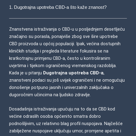
1. Dugotrajna upotreba CBD-a što kaže znanost?
Znanstvena istraživanja o CBD-u u posljednjem desetljeću
značajno su porasla, ponajviše zbog sve šire upotrebe
CBD proizvoda u općoj populaciji. Ipak, većina dostupnih
kliničkih studija i pregleda literature fokusira se na
kratkotrajnu primjenu CBD-a, često u kontroliranim
uvjetima i tijekom ograničenog vremenskog razdoblja.
Kada je u pitanju
Dugotrajna upotreba CBD-a
,
znanstveni podaci su još uvijek ograničeni i ne omogućuju
donošenje potpuno jasnih i univerzalnih zaključaka o
dugoročnim učincima na ljudsko zdravlje.
Dosadašnja istraživanja
upućuju na to da se CBD kod
većine odraslih osoba općenito smatra dobro
podnošljivim, uz relativno blag profil nuspojava. Najčešće
zabilježene nuspojave uključuju umor, promjene apetita i