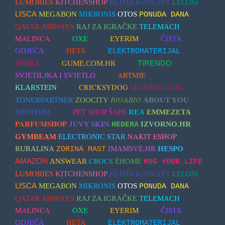
LUMORIES
KITCHENSHOP
KLIMA KONCEPT
LELOSI
MIKRONIS
LISCA
MEGABON
OTOS
PONUDA DANA
QATAR AIRWAYS
RAJ ZA IGRAČKE
TELEMACH
MALINCA
OXE
EYERIM
ČISTA
ODJEĆA
HETA
ELEKTROMATERIJAL
ZEBRA
GUME.COM.HR
TIRENDO
ARTMIE
SVJETILJKA I SVJETLO
CRICKSYDOG
KLARSTEIN
MAXIMALIUM
BIO&BIO
TONERPARTNER
ZOOCITY
ABOUT YOU
NESTIOM
PET SHOP ŠAPE
REA
EMMEZETA
PARFUMSHOP
JUVY SKIN
IZVORNO.HR
HEDERA
NAKIT ESHOP
GYMBEAM
ELECTRONIC STAR
RURALINA
IMAMSVE.HR
HESPO
ZORINA MAST
CROCS
AMAZON
ANSWEAR
EHOME
HUG YOUR LIFE
LUMORIES
KITCHENSHOP
KLIMA KONCEPT
LELOSI
MIKRONIS
LISCA
MEGABON
OTOS
PONUDA DANA
QATAR AIRWAYS
RAJ ZA IGRAČKE
TELEMACH
MALINCA
OXE
EYERIM
ČISTA
ODJEĆA
HETA
ELEKTROMATERIJAL