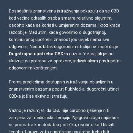
Dosadašnja znanstvena istraživanja pokazuju da se CBD
kod većine odraslih osoba smatra relativno sigurnim,
osobito kada se koristi u umjerenim dozama i kroz kraće
razdoblje. Međutim, kada govorimo o dugotrajnoj,
kontinuiranoj upotrebi, znanost još uvijek nema sve
odgovore. Nedostatak dugoročnih studija ne znači da je
Dugotrajna upotreba CBD-a
nužno štetna, ali jasno
ukazuje na potrebu za oprezom, individualnim pristupom i
odgovornim korištenjem.
Prema pregledima dostupnih istraživanja objavljenih u
znanstvenim bazama poput
PubMed-a, dugoročni učinci
CBD-a još se aktivno istražuju.
Važno je razumjeti da CBD nije čarobno rješenje niti
zamjena za medicinsku terapiju. Njegova uloga najčešće
se promatra kao dodatna podrška, osobito kod blažih
tegoba. Upravo zato dugotrajna upotreba treba biti