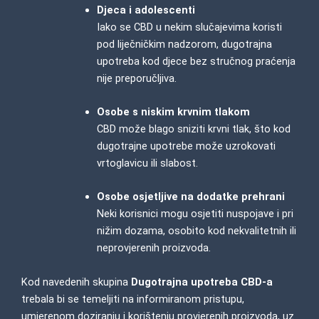
Djeca i adolescenti
Iako se CBD u nekim slučajevima koristi
pod liječničkim nadzorom, dugotrajna
upotreba kod djece bez stručnog praćenja
nije preporučljiva.
Osobe s niskim krvnim tlakom
CBD može blago sniziti krvni tlak, što kod
dugotrajne upotrebe može uzrokovati
vrtoglavicu ili slabost.
Osobe osjetljive na dodatke prehrani
Neki korisnici mogu osjetiti nuspojave i pri
nižim dozama, osobito kod nekvalitetnih ili
neprovjerenih proizvoda.
Kod navedenih skupina
Dugotrajna upotreba CBD-a
trebala bi se temeljiti na informiranom pristupu,
umjerenom doziranju i korištenju provjerenih proizvoda, uz