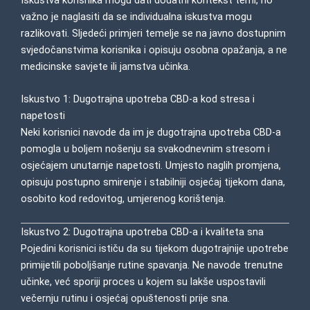
važno je naglasiti da se individualna iskustva mogu
razlikovati. Sljedeći primjeri temelje se na javno dostupnim
svjedočanstvima korisnika i opisuju osobna opažanja, a ne
medicinske savjete ili jamstva učinka.
Iskustvo 1: Dugotrajna upotreba CBD-a kod stresa i
napetosti
Neki korisnici navode da im je dugotrajna upotreba CBD-a
pomogla u boljem nošenju sa svakodnevnim stresom i
osjećajem unutarnje napetosti. Umjesto naglih promjena,
opisuju postupno smirenje i stabilniji osjećaj tijekom dana,
osobito kod redovitog, umjerenog korištenja.
Iskustvo 2: Dugotrajna upotreba CBD-a i kvaliteta sna
Pojedini korisnici ističu da su tijekom dugotrajnije upotrebe
primijetili poboljšanje rutine spavanja. Ne navode trenutne
učinke, već sporiji proces u kojem su lakše uspostavili
večernju rutinu i osjećaj opuštenosti prije sna.