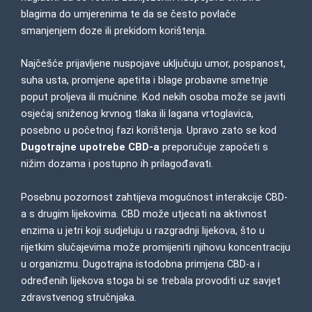
blagima do umjerenima te da se često povlače
smanjenjem doze ili prekidom korištenja.
Najčešće prijavljene nuspojave uključuju umor, pospanost,
suha usta, promjene apetita i blage probavne smetnje
poput proljeva ili mučnine. Kod nekih osoba može se javiti
osjećaj sniženog krvnog tlaka ili lagana vrtoglavica,
posebno u početnoj fazi korištenja. Upravo zato se kod
Dugotrajne upotrebe CBD-a
preporučuje započeti s
nižim dozama i postupno ih prilagođavati.
Posebnu pozornost zahtijeva mogućnost interakcije CBD-
a s drugim lijekovima. CBD može utjecati na aktivnost
enzima u jetri koji sudjeluju u razgradnji lijekova, što u
rijetkim slučajevima može promijeniti njihovu koncentraciju
u organizmu. Dugotrajna istodobna primjena CBD-a i
određenih lijekova stoga bi se trebala provoditi uz savjet
zdravstvenog stručnjaka.