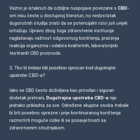
Važno je istaknuti da ozbiljne nuspojave povezane s
CBD-
om nisu česte u dostupnoj literaturi, no nedostatak
dugoročnih studija znači da se potencijalni rizici još uvijek
istražuju. Upravo zbog toga zdravstvene institucije
naglašavaju važnost odgovornog korištenja, praćenja
reakcija organizma i odabira kvalitetnih, laboratorijski
testiranih CBD proizvoda.
3. Tko bi trebao biti posebno oprezan kod dugotrajne
upotrebe CBD-a?
Iako se CBD često doživljava kao prirodan i siguran
dodatak prehrani,
Dugotrajna upotreba CBD-a
nije
jednako prikladna za sve. Određene skupine osoba trebale
bi biti posebno oprezne i prije kontinuiranog korištenja
razmotriti moguće rizike ili se posavjetovati sa
zdravstvenim stručnjakom.