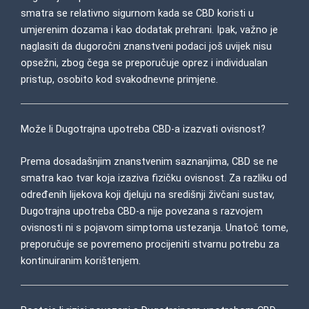
smatra se relativno sigurnom kada se CBD koristi u
umjerenim dozama i kao dodatak prehrani. Ipak, važno je
naglasiti da dugoročni znanstveni podaci još uvijek nisu
opsežni, zbog čega se preporučuje oprez i individualan
pristup, osobito kod svakodnevne primjene.
Može li Dugotrajna upotreba CBD-a izazvati ovisnost?
Prema dosadašnjim znanstvenim saznanjima, CBD se ne
smatra kao tvar koja izaziva fizičku ovisnost. Za razliku od
određenih lijekova koji djeluju na središnji živčani sustav,
Dugotrajna upotreba CBD-a nije povezana s razvojem
ovisnosti ni s pojavom simptoma ustezanja. Unatoč tome,
preporučuje se povremeno procijeniti stvarnu potrebu za
kontinuiranim korištenjem.