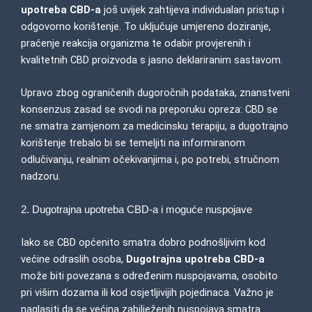
upotreba CBD-a
još uvijek zahtijeva individualan pristup i
odgovorno korištenje. To uključuje umjereno doziranje,
praćenje reakcija organizma te odabir provjerenih i
kvalitetnih CBD proizvoda s jasno deklariranim sastavom.
Upravo zbog ograničenih dugoročnih podataka, znanstveni
konsenzus zasad se svodi na preporuku opreza: CBD se
ne smatra zamjenom za medicinsku terapiju, a dugotrajno
korištenje trebalo bi se temeljiti na informiranom
odlučivanju, realnim očekivanjima i, po potrebi, stručnom
nadzoru.
2. Dugotrajna upotreba CBD-a i moguće nuspojave
Iako se CBD općenito smatra dobro podnošljivim kod
većine odraslih osoba,
Dugotrajna upotreba CBD-a
može biti povezana s određenim nuspojavama, osobito
pri višim dozama ili kod osjetljivijih pojedinaca. Važno je
naglasiti da se većina zabilježenih nuspojava smatra