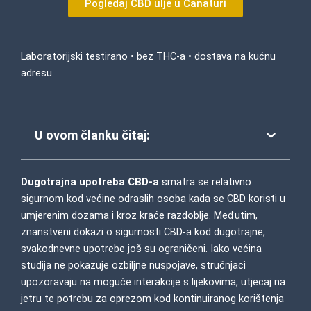
Pogledaj CBD ulje u Canaturi
Laboratorijski testirano • bez THC-a • dostava na kućnu
adresu
U ovom članku čitaj:
Dugotrajna upotreba CBD-a
smatra se relativno
sigurnom kod većine odraslih osoba kada se CBD koristi u
umjerenim dozama i kroz kraće razdoblje. Međutim,
znanstveni dokazi o sigurnosti CBD-a kod dugotrajne,
svakodnevne upotrebe još su ograničeni. Iako većina
studija ne pokazuje ozbiljne nuspojave, stručnjaci
upozoravaju na moguće interakcije s lijekovima, utjecaj na
jetru te potrebu za oprezom kod kontinuiranog korištenja