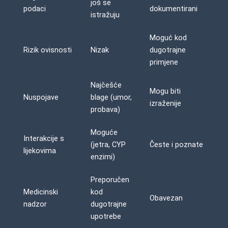
još se
podaci
dokumentirani
istražuju
Moguć kod
Rizik ovisnosti
Nizak
dugotrajne
primjene
Najčešće
Mogu biti
Nuspojave
blage (umor,
izraženije
probava)
Moguće
Interakcije s
(jetra, CYP
Česte i poznate
lijekovima
enzimi)
Preporučen
Medicinski
kod
Obavezan
nadzor
dugotrajne
upotrebe