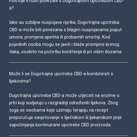
Postoje li rizici povezani s Dugotrajnom upotrebom CBD-
a?
Iako su ozbiljne nuspojave rijetke, Dugotrajna upotreba
CBD-a može biti povezana s blagim nuspojavama poput
umora, promjena apetita ili probavnih smetnji. Kod
pojedinih osoba mogu se javiti i blaže promjene krvnog
tlaka, osobito na početku korištenja ili pri višim dozama.
Može li se Dugotrajna upotreba CBD-a kombinirati s
lijekovima?
Dugotrajna upotreba CBD-a može utjecati na enzime u
jetri koji sudjeluju u razgradnji određenih lijekova. Zbog
toga se osobama koje uzimaju terapiju na recept
preporučuje savjetovanje s liječnikom ili ljekarnikom prije
započinjanja kontinuirane upotrebe CBD proizvoda.