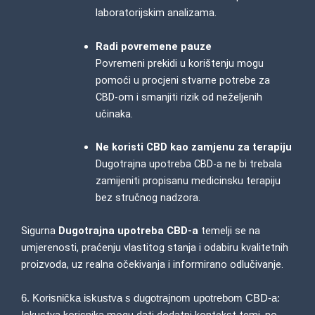
laboratorijskim analizama.
Radi povremene pauze
Povremeni prekidi u korištenju mogu
pomoći u procjeni stvarne potrebe za
CBD-om i smanjiti rizik od neželjenih
učinaka.
Ne koristi CBD kao zamjenu za terapiju
Dugotrajna upotreba CBD-a ne bi trebala
zamijeniti propisanu medicinsku terapiju
bez stručnog nadzora.
Sigurna
Dugotrajna upotreba CBD-a
temelji se na
umjerenosti, praćenju vlastitog stanja i odabiru kvalitetnih
proizvoda, uz realna očekivanja i informirano odlučivanje.
6. Korisnička iskustva s dugotrajnom upotrebom CBD-a:
Iskustva korisnika mogu dati dodatni kontekst temi, no