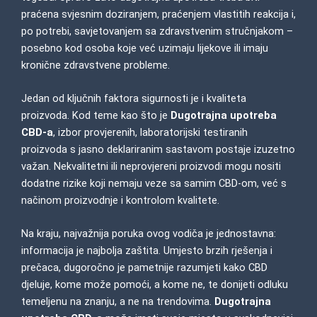
praćena svjesnim doziranjem, praćenjem vlastitih reakcija i,
po potrebi, savjetovanjem sa zdravstvenim stručnjakom –
posebno kod osoba koje već uzimaju lijekove ili imaju
kronične zdravstvene probleme.
Jedan od ključnih faktora sigurnosti je i kvaliteta
proizvoda. Kod teme kao što je
Dugotrajna upotreba
CBD-a
, izbor provjerenih, laboratorijski testiranih
proizvoda s jasno deklariranim sastavom postaje izuzetno
važan. Nekvalitetni ili neprovjereni proizvodi mogu nositi
dodatne rizike koji nemaju veze sa samim CBD-om, već s
načinom proizvodnje i kontrolom kvalitete.
Na kraju, najvažnija poruka ovog vodiča je jednostavna:
informacija je najbolja zaštita. Umjesto brzih rješenja i
prečaca, dugoročno je pametnije razumjeti kako CBD
djeluje, kome može pomoći, a kome ne, te donijeti odluku
temeljenu na znanju, a ne na trendovima.
Dugotrajna