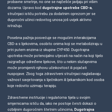
probavne smetnje, no one se najčešće javljaju pri višim
dozama. Upravo kod
dugotrajne upotrebe CBD-a
,
stručnjaci ističu potrebu za dodatnim oprezom jer se
dugoročni učinci redovitog unosa još uvijek aktivno
istražuju.
Posebna pažnja posvećuje se mogućim interakcijama
CBD-a s lijekovima, osobito onima koji se metaboliziraju u
jetri putem enzima iz skupine CYP450. Dugotrajna
upotreba može potencijalno utjecati na način na koji tijelo
razgrađuje određene lijekove, što u nekim slučajevima
može promijeniti njihovu učinkovitost ili pojačati
nuspojave. Zbog toga zdravstveni stručnjaci naglašavaju
važnost savjetovanja s liječnikom ili ljekarnikom kod osoba
koje redovito uzimaju terapiju.
Zdravstvene institucije i regulatorna tijela u svojim
smjernicama ističu da, iako ne postoje čvrsti dokazi o
ozbiljnim dugoročnim štetnim učincima,
Dugotrajna