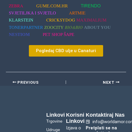
ZEBRA
GUME.COM.HR
TIRENDO
ARTMIE
SVJETILJKA I SVJETLO
CRICKSYDOG
KLARSTEIN
MAXIMALIUM
BIO&BIO
TONERPARTNER
ZOOCITY
ABOUT YOU
NESTIOM
PET SHOP ŠAPE
Pogledaj CBD ulje u Canaturi
PREVIOUS
NEXT
Linkovi
Korisni
Kontaktiraj Nas
Linkovi
Trgovine
info@worldamor.co
Izjava o
Pretplati se na
Udruge